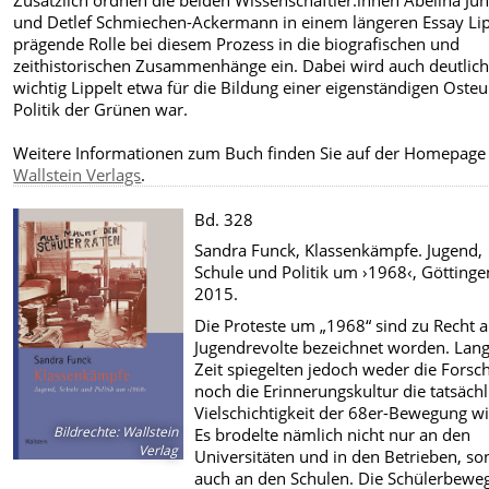
und Detlef Schmiechen-Ackermann in einem längeren Essay Lip
prägende Rolle bei diesem Prozess in die biografischen und
zeithistorischen Zusammenhänge ein. Dabei wird auch deutlich
wichtig Lippelt etwa für die Bildung einer eigenständigen Oste
Politik der Grünen war.
Weitere Informationen zum Buch finden Sie auf der Homepage
Wallstein Verlags
.
Bd. 328
Sandra Funck, Klassenkämpfe. Jugend,
Schule und Politik um ›1968‹, Göttinge
2015.
Die Proteste um „1968“ sind zu Recht a
Jugendrevolte bezeichnet worden. Lan
Zeit spiegelten jedoch weder die Forsc
noch die Erinnerungskultur die tatsächl
Vielschichtigkeit der 68er-Bewegung wi
Bildrechte
:
Wallstein
Es brodelte nämlich nicht nur an den
Verlag
Universitäten und in den Betrieben, s
auch an den Schulen. Die Schülerbewe