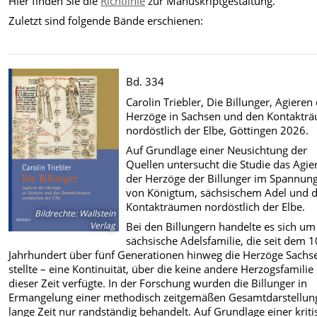
Hier finden Sie die
Richtlinie
zur Manuskriptgestaltung.
Zuletzt sind folgende Bände erschienen:
Bd. 334
Carolin Triebler, Die Billunger, Agieren
Herzöge in Sachsen und den Kontaktr
nordöstlich der Elbe, Göttingen 2026.
Auf Grundlage einer Neusichtung der
Quellen untersucht die Studie das Agie
der Herzöge der Billunger im Spannung
von Königtum, sächsischem Adel und 
Kontakträumen nordöstlich der Elbe.
Bildrechte
:
Wallstein
Verlag
Bei den Billungern handelte es sich um
sächsische Adelsfamilie, die seit dem 1
Jahrhundert über fünf Generationen hinweg die Herzöge Sachs
stellte – eine Kontinuität, über die keine andere Herzogsfamilie
dieser Zeit verfügte. In der Forschung wurden die Billunger in
Ermangelung einer methodisch zeitgemäßen Gesamtdarstellun
lange Zeit nur randständig behandelt. Auf Grundlage einer krit