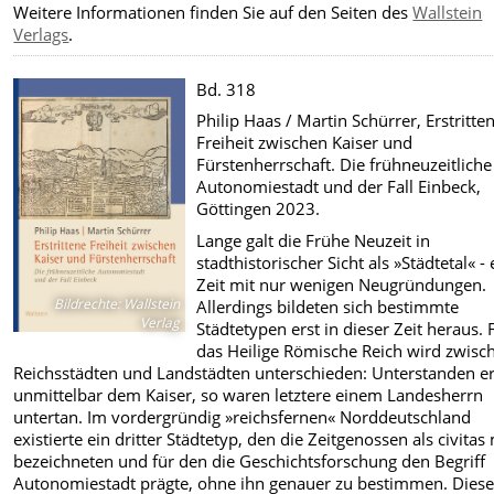
Weitere Informationen finden Sie auf den Seiten des
Wallstein
Verlags
.
Bd. 318
Philip Haas / Martin Schürrer, Erstritte
Freiheit zwischen Kaiser und
Fürstenherrschaft. Die frühneuzeitliche
Autonomiestadt und der Fall Einbeck,
Göttingen 2023.
Lange galt die Frühe Neuzeit in
stadthistorischer Sicht als »Städtetal« - 
Zeit mit nur wenigen Neugründungen.
Bildrechte
:
Wallstein
Allerdings bildeten sich bestimmte
Verlag
Städtetypen erst in dieser Zeit heraus. 
das Heilige Römische Reich wird zwisc
Reichsstädten und Landstädten unterschieden: Unterstanden er
unmittelbar dem Kaiser, so waren letztere einem Landesherrn
untertan. Im vordergründig »reichsfernen« Norddeutschland
existierte ein dritter Städtetyp, den die Zeitgenossen als civitas
bezeichneten und für den die Geschichtsforschung den Begriff
Autonomiestadt prägte, ohne ihn genauer zu bestimmen. Dies