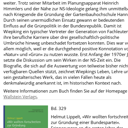
weiter. Trotz seiner Mitarbeit im Planungsapparat Heinrich
Himmlers und der Nähe zur NS-Ideologie gelang ihm unmittelb
nach Kriegsende die Gründung der Gartenbauhochschule Hann
Durch seinen unermüdlichen Einsatz gewann er bedeutenden
Einfluss auf die Grünpolitik in der Bundesrepublik. Damit ist
Wiepking ein typischer Vertreter der Generation von Fachleuten
ihre berufliche Karriere über drei gesellschaftlich-politische
Umbrüche hinweg unbeschadet fortsetzen konnten. Dies war v
allem möglich, weil er die durchgehend positive Konnotation v
»Natur« und »Grün« zu nutzen wusste. Erst Anfang der 1970er 
setzte die Diskussion um sein Wirken in der NS-Zeit ein. Die
Biografie, die sich auf die Auswertung von teilweise bisher nich
verfügbaren Quellen stützt, zeichnet Wiepkings Leben, Lehre u
sein gestalterisches Werk, das in vielen Fällen heute als
denkmalwürdig anerkannt ist, im historischen Kontext nach.
Weitere Informationen zum Buch finden Sie auf der Homepage
Wallstein Verlags
.
Bd. 329
Helmut Lippelt, »Wir wollten fortschrei
zur Gründung einer Bundespartei«.
Erinnerungen an die ersten Jahre der