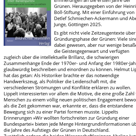
Grünen. Herausgegeben von der Heinri
Böll-Stiftung. Mit einer Einführung von
Detlef Schmiechen-Ackermann und Abe
Junge, Göttingen 2025.
Es gibt nicht viele Zeitzeugentexte über
Bildrechte
:
Wallstein
Gründungsphase der Grünen: Viele sin
Verlag
dabei gewesen, aber nur wenige besaß
die Geistesgegenwart und verfügten
zugleich über die intellektuelle Brillanz, die schwierigen
Zusammenhänge Ende der 1970er- und Anfang der 1980er-Jah
glaubwürdig beschreiben und einordnen zu können. Helmut Li
hat das getan: Als Historiker brachte er das notwendige
Handwerkszeug, als Politiker die Leidenschaft mit, die
verschiedenen Strömungen und Konflikte erklären zu wollen.
Lippelt interessierten vor allem die Motive, die eine große Zahl
Menschen zu einem völlig neuen politischen Engagement bewo
als die Zeit gekommen war, erkannte er, dass die entstandene
Bewegung sich zu einer Partei formen musste. Lippelts
Erinnerungen »Wir wollten fortschreiten zur Gründung einer
Bundespartei« bieten jede Menge Hintergrundinformationen ü
die Jahre des Aufstiegs der Grünen in Deutschland.
Zusätzlich ordnen die beiden Wissenschaftler:innen Abelina Ju