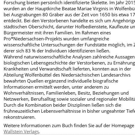
Forschung bieten persönlich identifizierte Skelette. Im Jahr 201
wurden an der Hauptkirche Beatae Mariae Virginis in Wolfenbüt
bei Ausgrabungen 80 Gräber aus der Zeit von 1650 bis etwa 1
entdeckt. Bei den Verstorbenen handelte es sich um Angehörig
städtischen Oberschicht, darunter Hofbedienstete, Kaufleute u
Bürgermeister mit ihren Familien. Im Rahmen eines
Pro*Niedersachsen-Projekts wurden umfangreiche
wissenschaftliche Untersuchungen der Fundstätte möglich, im
derer sich 83 % der Individuen identifizieren ließen.
Während naturwissenschaftliche Analysen zahlreiche Aussagen
biologischen Lebensgeschichte der Verstorbenen, zu Ernährung
Krankheiten und Verwandtschaft lieferten, konnten aus in der
Abteilung Wolfenbüttel des Niedersächsischen Landesarchivs
bewahrten Quellen ergänzend individuelle biografische
Informationen ermittelt werden, unter anderem zu
Wohnverhältnissen, Familienleben, Besitz, Beziehungen und
Netzwerken, Berufsalltag sowie sozialer und regionaler Mobilitä
Durch die Kombination beider Disziplinen ließen sich die
frühneuzeitlichen Lebensverhältnisse in bisher ungeahnter Tief
rekonstruieren.
Weitere Informationen zum Buch finden Sie auf der Homepage
Wallstein Verlags
.