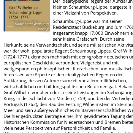
Der idealtypische Regent der Aufkläru
kleinen Schaumburg-Lippe, dargestellt
einer Vielzahl von Perspektiven.
Schaumburg-Lippe war mit seiner
Bildrechte
:
Wallstein
Residenzstadt Bückeburg und (um 176
Verlag
insgesamt knapp 17.000 Einwohnern e
sehr kleine Grafschaft. Durch seine
Herkunft, seine Verwandtschaft und seine militärischen Aktivit
war der wohl populärste Regent Schaumburg-Lippes, Graf Wil
(1724-1777), dennoch mehrfach mit der »großen« deutschen u
europäischen Geschichte verbunden. Vielgereist und mit
weitgespannten philosophischen, literarischen und musikalisc
Interessen verkörperte er den idealtypischen Regenten der
Aufklärung, dessen Aufmerksamkeit vor allem militärischen,
wirtschaftlichen und bildungspolitischen Reformen galt. Bekann
Graf Wilhelm vor allem durch seine Leistungen im Siebenjähri
Krieg, in der Schlacht von Minden (1759) und bei der Verteidig
Portugals (1762), den Bau der Festung Wilhelmstein im Steinh
Meer und sein außergewöhnliches militärwissenschaftliches We
Die hier gedruckten Beiträge einer ihm gewidmeten Tagung de
Historischen Kommission für Niedersachsen und Bremen biete
viele neue Perspektiven auf Persönlichkeit und Familie,