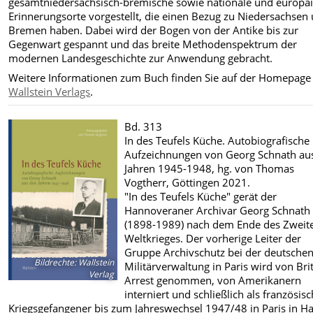
gesamtniedersächsisch-bremische sowie nationale und europä
Erinnerungsorte vorgestellt, die einen Bezug zu Niedersachsen
Bremen haben. Dabei wird der Bogen von der Antike bis zur
Gegenwart gespannt und das breite Methodenspektrum der
modernen Landesgeschichte zur Anwendung gebracht.
Weitere Informationen zum Buch finden Sie auf der Homepage
Wallstein Verlags
.
Bd. 313
In des Teufels Küche. Autobiografische
Aufzeichnungen von Georg Schnath au
Jahren 1945-1948, hg. von Thomas
Vogtherr, Göttingen 2021.
"In des Teufels Küche" gerät der
Hannoveraner Archivar Georg Schnath
(1898-1989) nach dem Ende des Zweit
Weltkrieges. Der vorherige Leiter der
Gruppe Archivschutz bei der deutsche
Bildrechte
:
Wallstein
Militärverwaltung in Paris wird von Bri
Verlag
Arrest genommen, von Amerikanern
interniert und schließlich als französis
Kriegsgefangener bis zum Jahreswechsel 1947/48 in Paris in Ha