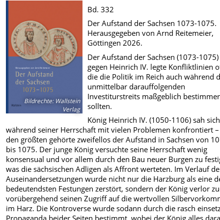
Bd. 332
Der Aufstand der Sachsen 1073-1075.
Herausgegeben von Arnd Reitemeier,
Göttingen 2026.
Der Aufstand der Sachsen (1073-1075)
gegen Heinrich IV. legte Konfliktlinien o
die die Politik im Reich auch während 
unmittelbar darauffolgenden
Investiturstreits maßgeblich bestimme
Bildrechte
:
Wallstein
sollten.
Verlag
König Heinrich IV. (1050-1106) sah sic
während seiner Herrschaft mit vielen Problemen konfrontiert –
den größten gehörte zweifellos der Aufstand in Sachsen von 1
bis 1075. Der junge König versuchte seine Herrschaft wenig
konsensual und vor allem durch den Bau neuer Burgen zu festi
was die sächsischen Adligen als Affront werteten. Im Verlauf de
Auseinandersetzungen wurde nicht nur die Harzburg als eine d
bedeutendsten Festungen zerstört, sondern der König verlor 
vorübergehend seinen Zugriff auf die wertvollen Silbervorko
im Harz. Die Kontroverse wurde sodann durch die rasch einse
Propaganda beider Seiten bestimmt, wobei der König alles dar