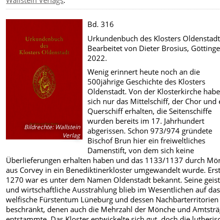
Bd. 316
Urkundenbuch des Klosters Oldenstadt
Bearbeitet von Dieter Brosius, Götting
2022.
Wenig erinnert heute noch an die
500jährige Geschichte des Klosters
Oldenstadt. Von der Klosterkirche hab
sich nur das Mittelschiff, der Chor und 
Querschiff erhalten, die Seitenschiffe
wurden bereits im 17. Jahrhundert
Bildrechte
:
Wallstein
abgerissen. Schon 973/974 gründete
Verlag
Bischof Brun hier ein freiweltliches
Damenstift, von dem sich keine
Überlieferungen erhalten haben und das 1133/1137 durch Mö
aus Corvey in ein Benediktinerkloster umgewandelt wurde. Ers
1270 war es unter dem Namen Oldenstadt bekannt. Seine geist
und wirtschaftliche Ausstrahlung blieb im Wesentlichen auf da
welfische Fürstentum Lüneburg und dessen Nachbarterritorien
beschränkt, denen auch die Mehrzahl der Mönche und Amtsträ
entstammte. Das Kloster entwickelte sich gut, doch die lutheris