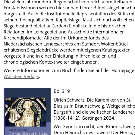
Die vielen Jahrhunderte Regentschaft von reichsunmittelbaren
Fürstäbtissinnen werden hier anhand ihrer Bildnissiegel anscha
dargestellt. Auch die institutionelle Repräsentation des Stifts mi
seinem hochqualitativen Kapitelsiegel lässt sich nachvollziehen
Siegelbestand bietet außerdem Einblicke in die historischen
Relationen im Leinegebiet und Ausschnitte internationaler
Kirchendiplomatie. Alle der im Urkundenfonds des
Niedersächsischen Landesarchivs am Standort Wolfenbüttel
erhaltenen Siegelabdrücke werden mit eigenen Katalogtexten
vorgestellt und in einer Einleitung in ihren lokalen und
chronologischen Kontext weiter eingebunden.
Weitere Informationen zum Buch finden Sie auf der Homepage
Wallstein Verlags
.
Bd. 319
Ulrich Schwarz, Die Kanoniker von St.
Blasius in Braunschweig. Weltgeistliche
Burgstift und die welfischen Landesher
(1388-1412), Göttingen 2024.
Wer kennt ihn nicht, den Braunschweig
Dom Heinrichs des Löwen? Der Herzog