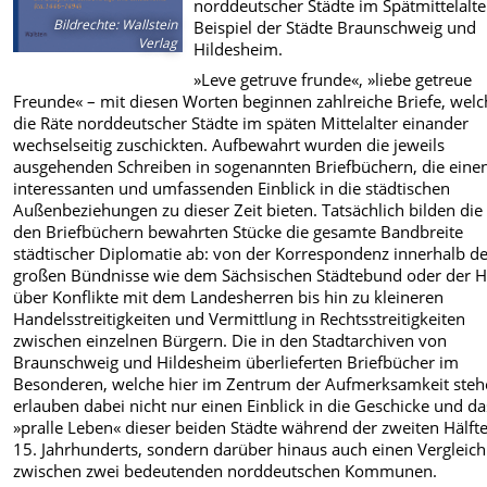
norddeutscher Städte im Spätmittelalt
Bildrechte
:
Wallstein
Beispiel der Städte Braunschweig und
Verlag
Hildesheim.
»Leve getruve frunde«, »liebe getreue
Freunde« – mit diesen Worten beginnen zahlreiche Briefe, wel
die Räte norddeutscher Städte im späten Mittelalter einander
wechselseitig zuschickten. Aufbewahrt wurden die jeweils
ausgehenden Schreiben in sogenannten Briefbüchern, die eine
interessanten und umfassenden Einblick in die städtischen
Außenbeziehungen zu dieser Zeit bieten. Tatsächlich bilden die 
den Briefbüchern bewahrten Stücke die gesamte Bandbreite
städtischer Diplomatie ab: von der Korrespondenz innerhalb d
großen Bündnisse wie dem Sächsischen Städtebund oder der 
über Konflikte mit dem Landesherren bis hin zu kleineren
Handelsstreitigkeiten und Vermittlung in Rechtsstreitigkeiten
zwischen einzelnen Bürgern. Die in den Stadtarchiven von
Braunschweig und Hildesheim überlieferten Briefbücher im
Besonderen, welche hier im Zentrum der Aufmerksamkeit steh
erlauben dabei nicht nur einen Einblick in die Geschicke und da
»pralle Leben« dieser beiden Städte während der zweiten Hälft
15. Jahrhunderts, sondern darüber hinaus auch einen Vergleich
zwischen zwei bedeutenden norddeutschen Kommunen.