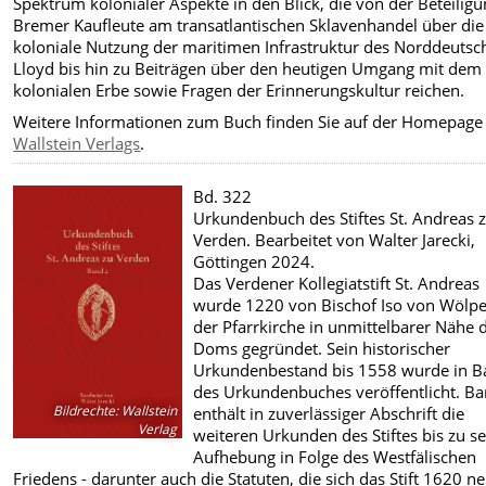
Spektrum kolonialer Aspekte in den Blick, die von der Beteilig
Bremer Kaufleute am transatlantischen Sklavenhandel über die
koloniale Nutzung der maritimen Infrastruktur des Norddeutsc
Lloyd bis hin zu Beiträgen über den heutigen Umgang mit dem
kolonialen Erbe sowie Fragen der Erinnerungskultur reichen.
Weitere Informationen zum Buch finden Sie auf der Homepage
Wallstein Verlags
.
Bd. 322
Urkundenbuch des Stiftes St. Andreas 
Verden. Bearbeitet von Walter Jarecki,
Göttingen 2024.
Das Verdener Kollegiatstift St. Andreas
wurde 1220 von Bischof Iso von Wölpe
der Pfarrkirche in unmittelbarer Nähe 
Doms gegründet. Sein historischer
Urkundenbestand bis 1558 wurde in B
des Urkundenbuches veröffentlicht. B
Bildrechte
:
Wallstein
enthält in zuverlässiger Abschrift die
Verlag
weiteren Urkunden des Stiftes bis zu se
Aufhebung in Folge des Westfälischen
Friedens - darunter auch die Statuten, die sich das Stift 1620 n