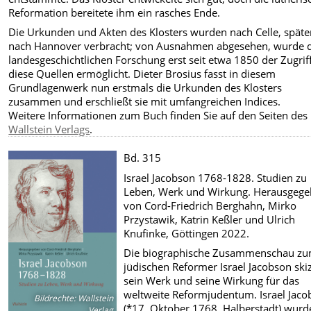
Reformation bereitete ihm ein rasches Ende.
Die Urkunden und Akten des Klosters wurden nach Celle, späte
nach Hannover verbracht; von Ausnahmen abgesehen, wurde 
landesgeschichtlichen Forschung erst seit etwa 1850 der Zugrif
diese Quellen ermöglicht. Dieter Brosius fasst in diesem
Grundlagenwerk nun erstmals die Urkunden des Klosters
zusammen und erschließt sie mit umfangreichen Indices.
Weitere Informationen zum Buch finden Sie auf den Seiten des
Wallstein Verlags
.
Bd. 315
Israel Jacobson 1768-1828. Studien zu
Leben, Werk und Wirkung. Herausgeg
von Cord-Friedrich Berghahn, Mirko
Przystawik, Katrin Keßler und Ulrich
Knufinke, Göttingen 2022.
Die biographische Zusammenschau z
jüdischen Reformer Israel Jacobson skiz
sein Werk und seine Wirkung für das
weltweite Reformjudentum. Israel Jac
Bildrechte
:
Wallstein
(*17. Oktober 1768, Halberstadt) wurde
Verlag