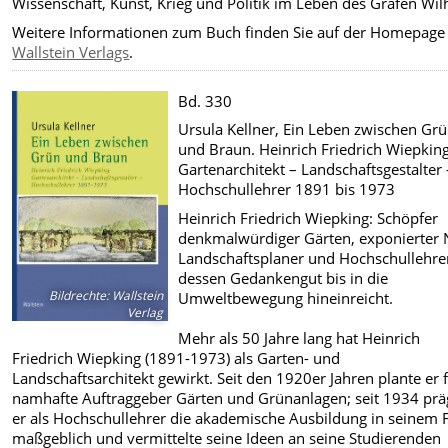
Wissenschaft, Kunst, Krieg und Politik im Leben des Grafen Wil
Weitere Informationen zum Buch finden Sie auf der Homepage
Wallstein Verlags
.
Bd. 330
Ursula Kellner, Ein Leben zwischen Gr
und Braun. Heinrich Friedrich Wiepking
Gartenarchitekt – Landschaftsgestalter 
Hochschullehrer 1891 bis 1973
Heinrich Friedrich Wiepking: Schöpfer
denkmalwürdiger Gärten, exponierter 
Landschaftsplaner und Hochschullehre
dessen Gedankengut bis in die
Bildrechte
:
Wallstein
Umweltbewegung hineinreicht.
Verlag
Mehr als 50 Jahre lang hat Heinrich
Friedrich Wiepking (1891-1973) als Garten- und
Landschaftsarchitekt gewirkt. Seit den 1920er Jahren plante er 
namhafte Auftraggeber Gärten und Grünanlagen; seit 1934 prä
er als Hochschullehrer die akademische Ausbildung in seinem 
maßgeblich und vermittelte seine Ideen an seine Studierenden