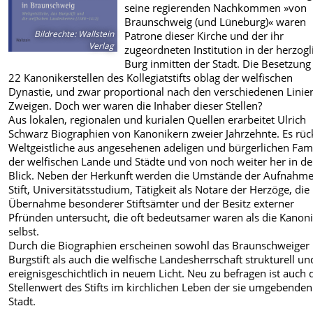
seine regierenden Nachkommen »von
Braunschweig (und Lüneburg)« waren
Bildrechte
:
Wallstein
Patrone dieser Kirche und der ihr
Verlag
zugeordneten Institution in der herzog
Burg inmitten der Stadt. Die Besetzung
22 Kanonikerstellen des Kollegiatstifts oblag der welfischen
Dynastie, und zwar proportional nach
den verschiedenen Linie
Zweigen. Doch wer waren die Inhaber dieser Stellen?
Aus lokalen, regionalen und kurialen Quellen erarbeitet Ulrich
Schwarz Biographien von Kanonikern zweier Jahrzehnte. Es rü
Weltgeistliche aus angesehenen adeligen und bürgerlichen Fam
der welfischen Lande und Städte und von noch weiter her in d
Blick. Neben der Herkunft werden die Umstände der Aufnahme
Stift, Universitätsstudium, Tätigkeit als Notare der Herzöge, die
Übernahme besonderer Stiftsämter und der Besitz externer
Pfründen untersucht, die oft bedeutsamer waren als die Kanon
selbst.
Durch die Biographien erscheinen sowohl das Braunschweiger
Burgstift als auch die welfische Landesherrschaft strukturell un
ereignisgeschichtlich in neuem Licht. Neu zu befragen ist auch 
Stellenwert des Stifts im kirchlichen Leben der sie umgebenden
Stadt.