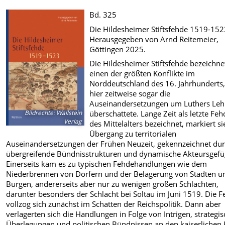
Bd. 325
Die Hildesheimer Stiftsfehde 1519-152
Herausgegeben von Arnd Reitemeier,
Göttingen 2025.
Die Hildesheimer Stiftsfehde bezeichne
einen der größten Konflikte im
Norddeutschland des 16. Jahrhunderts,
hier zeitweise sogar die
Auseinandersetzungen um Luthers Leh
Bildrechte
:
Wallstein
überschattete. Lange Zeit als letzte Feh
Verlag
des Mittelalters bezeichnet, markiert s
Übergang zu territorialen
Auseinandersetzungen der Frühen Neuzeit, gekennzeichnet du
übergreifende Bündnisstrukturen und dynamische Akteursgefü
Einerseits kam es zu typischen Fehdehandlungen wie dem
Niederbrennen von Dörfern und der Belagerung von Städten u
Burgen, andererseits aber nur zu wenigen großen Schlachten,
darunter besonders der Schlacht bei Soltau im Juni 1519. Die 
vollzog sich zunächst im Schatten der Reichspolitik. Dann aber
verlagerten sich die Handlungen in Folge von Intrigen, strategi
Überlegungen und politischen Bündnissen an den kaiserlichen 