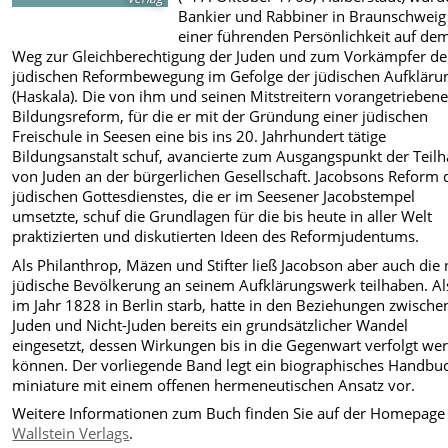
Bankier und Rabbiner in Braunschweig
einer führenden Persönlichkeit auf de
Weg zur Gleichberechtigung der Juden und zum Vorkämpfer de
jüdischen Reformbewegung im Gefolge der jüdischen Aufkläru
(Haskala). Die von ihm und seinen Mitstreitern vorangetrieben
Bildungsreform, für die er mit der Gründung einer jüdischen
Freischule in Seesen eine bis ins 20. Jahrhundert tätige
Bildungsanstalt schuf, avancierte zum Ausgangspunkt der Teil
von Juden an der bürgerlichen Gesellschaft. Jacobsons Reform 
jüdischen Gottesdienstes, die er im Seesener Jacobstempel
umsetzte, schuf die Grundlagen für die bis heute in aller Welt
praktizierten und diskutierten Ideen des Reformjudentums.
Als Philanthrop, Mäzen und Stifter ließ Jacobson aber auch die 
jüdische Bevölkerung an seinem Aufklärungswerk teilhaben. Al
im Jahr 1828 in Berlin starb, hatte in den Beziehungen zwische
Juden und Nicht-Juden bereits ein grundsätzlicher Wandel
eingesetzt, dessen Wirkungen bis in die Gegenwart verfolgt we
können. Der vorliegende Band legt ein biographisches Handbu
miniature mit einem offenen hermeneutischen Ansatz vor.
Weitere Informationen zum Buch finden Sie auf der Homepage
Wallstein Verlags
.