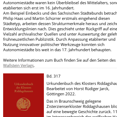
Autonomiestädte waren kein Überbleibsel des Mittelalters, so
etablierten sich erst im 16. Jahrhundert.
Am Beispiel Einbecks und des Sächsischen Städtebunds betrac
Philip Haas und Martin Schürrer erstmals eingehend diesen
Städtetyp, arbeiten dessen Strukturmerkmale heraus und zeic
Entwicklungslinien nach. Dies geschieht unter Rückgriff auf ein
Vielzahl archivalischer Quellen und unter Auswertung der gele
frühneuzeitlichen Publizistik. Durch Anpassung etablierter und
Nutzung innovativer politischer Werkzeuge konnten sich
Autonomiestädte bis weit in das 17. Jahrhundert behaupten.
Weitere Informationen zum Buch finden Sie auf den Seiten des
Wallstein Verlags
.
Bd. 317
Urkundenbuch des Klosters Riddagsha
Bearbeitet von Horst Rüdiger Jarck,
Göttingen 2022.
Das in Braunschweig gelegene
Zisterzienserkloster Riddagshausen bli
auf eine bewegte Geschichte zurück. 1
im Interessenbereich des welfischen H