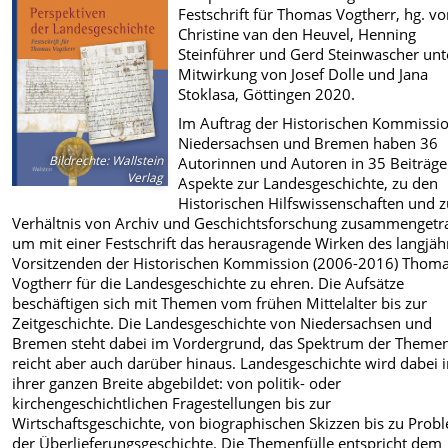
Festschrift für Thomas Vogtherr, hg. v
Christine van den Heuvel, Henning
Steinführer und Gerd Steinwascher unt
Mitwirkung von Josef Dolle und Jana
Stoklasa
, Göttingen 2020.
Im Auftrag der Historischen Kommissio
Niedersachsen und Bremen haben 36
Bildrechte
:
Wallstein
Autorinnen und Autoren in 35 Beiträg
Verlag
Aspekte zur Landesgeschichte, zu den
Historischen Hilfswissenschaften und 
Verhältnis von Archiv und Geschichtsforschung zusammengetr
um mit einer Festschrift das herausragende Wirken des langjäh
Vorsitzenden der Historischen Kommission (2006-2016) Thom
Vogtherr für die Landesgeschichte zu ehren. Die Aufsätze
beschäftigen sich mit Themen vom frühen Mittelalter bis zur
Zeitgeschichte. Die Landesgeschichte von Niedersachsen und
Bremen steht dabei im Vordergrund, das Spektrum der Theme
reicht aber auch darüber hinaus. Landesgeschichte wird dabei 
ihrer ganzen Breite abgebildet: von politik- oder
kirchengeschichtlichen Fragestellungen bis zur
Wirtschaftsgeschichte, von biographischen Skizzen bis zu Pro
der Überlieferungsgeschichte. Die Themenfülle entspricht dem