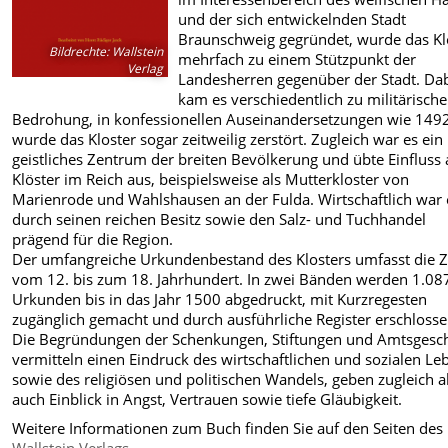
und der sich entwickelnden Stadt
Braunschweig gegründet, wurde das Kl
Bildrechte
:
Wallstein
mehrfach zu einem Stützpunkt der
Verlag
Landesherren gegenüber der Stadt. Da
kam es verschiedentlich zu militärische
Bedrohung, in konfessionellen Auseinandersetzungen wie 149
wurde das Kloster sogar zeitweilig zerstört. Zugleich war es ein
geistliches Zentrum der breiten Bevölkerung und übte Einfluss 
Klöster im Reich aus, beispielsweise als Mutterkloster von
Marienrode und Wahlshausen an der Fulda. Wirtschaftlich war 
durch seinen reichen Besitz sowie den Salz- und Tuchhandel
prägend für die Region.
Der umfangreiche Urkundenbestand des Klosters umfasst die Z
vom 12. bis zum 18. Jahrhundert. In zwei Bänden werden 1.08
Urkunden bis in das Jahr 1500 abgedruckt, mit Kurzregesten
zugänglich gemacht und durch ausführliche Register erschlosse
Die Begründungen der Schenkungen, Stiftungen und Amtsgesc
vermitteln einen Eindruck des wirtschaftlichen und sozialen Le
sowie des religiösen und politischen Wandels, geben zugleich 
auch Einblick in Angst, Vertrauen sowie tiefe Gläubigkeit.
Weitere Informationen zum Buch finden Sie auf den Seiten des
Wallstein Verlags
.