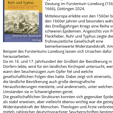
Deutung im Fürstentum Lüneburg (156
1666), Göttingen 2024.
Mitteleuropa erlebte von den 1560er b
den 1660er Jahren und besonders wäh
des Dreißigjährigen Kriegs eine Reihe 
schweren Epidemien. Angesichts von P
Bildrechte
:
Wallstein
Fleckfieber, Ruhr und Typhus zeigte di
Verlag
frühneuzeitliche Gesellschaft eine
bemerkenswerte Widerstandskraft. A
Beispiel des Fürstentums Lüneburg lassen sich Ursachen dafür
herausarbeiten.
Da im 16. und 17. Jahrhundert der Großteil der Bevölkerung in
Dörfern lebte, wird für ein ländliches Kirchspiel untersucht, we
wann den Seuchenzügen zum Opfer fiel und welche
gesellschaftlichen Folgen dies hatte. Dabei zeigt sich einerseits,
die ländliche Bevölkerung auch große demografische
Herausforderungen meisterte, und andererseits, unter welchen
Umständen sie in Schwierigkeiten geriet.
Die gesellschaftlichen Strukturen konnten sich gegenüber Epid
als stabil erweisen, aber vielleicht ebenso wichtig war die geisti
Widerstandskraft der Menschen. Theologen und Ärzte verbreit
mittels zahlreicher deutschsprachiger Seuchenschriften bestim